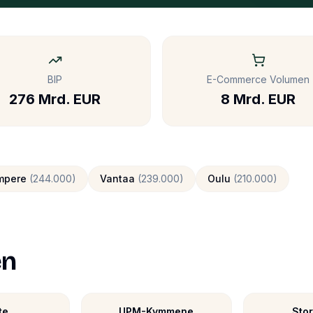
BIP
E-Commerce Volumen
276 Mrd. EUR
8 Mrd. EUR
mpere
(
244.000
)
Vantaa
(
239.000
)
Oulu
(
210.000
)
en
te
UPM-Kymmene
Sto