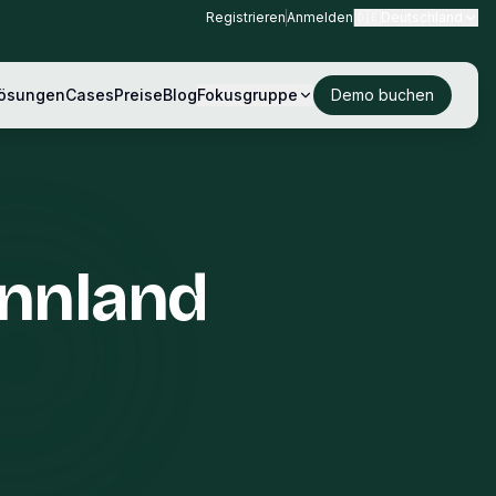
Registrieren
Anmelden
🇩🇪
Deutschland
ösungen
Cases
Preise
Blog
Fokusgruppe
Demo buchen
innland