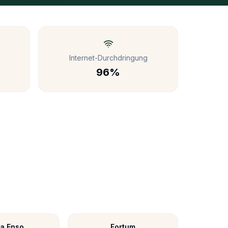
Internet-Durchdringung
96%
ra Enso
Fortum