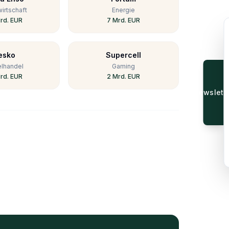
irtschaft
Energie
rd. EUR
7 Mrd. EUR
esko
Supercell
elhandel
Gaming
rd. EUR
2 Mrd. EUR
Newsle