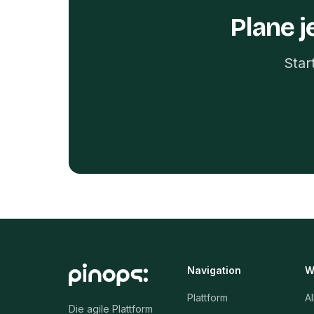
Plane j
Star
Navigation
W
Plattform
Al
Die agile Plattform