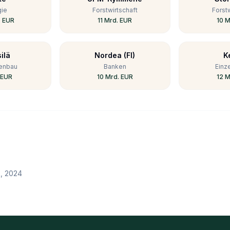
gie
Forstwirtschaft
Forstw
. EUR
11 Mrd. EUR
10 M
ilä
Nordea (FI)
K
enbau
Banken
Einz
 EUR
10 Mrd. EUR
12 M
k
, 2024