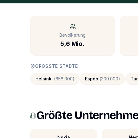
Bevölkerung
5,6 Mio.
GRÖSSTE STÄDTE
Helsinki
(
658.000
)
Espoo
(
300.000
)
Ta
Größte Unternehm
Nokia
Nes