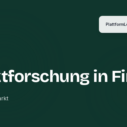
Plattform
L
tforschung in F
arkt