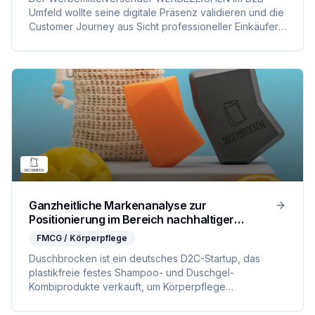
Umfeld wollte seine digitale Präsenz validieren und die
Customer Journey aus Sicht professioneller Einkäufer
optimieren. Ziel war es, Barrieren im Auswahlprozess
zu identifizieren und die Informationsarchitektur an die
spezifischen Bedürfnisse von Geschäftskunden
anzupassen.
Ganzheitliche Markenanalyse zur
Positionierung im Bereich nachhaltiger
Körperpflege
FMCG / Körperpflege
Duschbrocken ist ein deutsches D2C-Startup, das
plastikfreie festes Shampoo- und Duschgel-
Kombiprodukte verkauft, um Körperpflege
nachhaltiger, schaumreicher und umweltfreundlicher zu
machen. In einer Fokusgruppe haben wir das