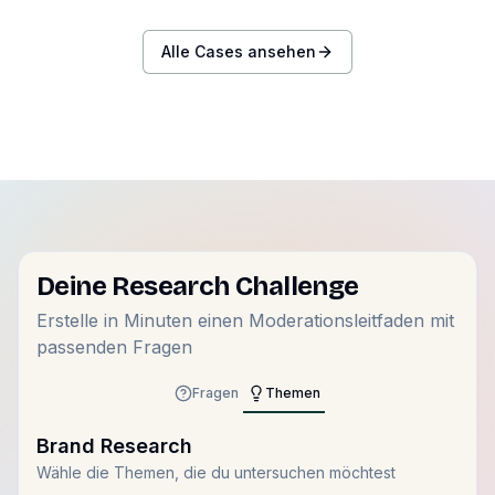
Markenbild und die emotionalen Wirkung der Produkte
bei der Zielgruppe validiert. Dabei stand die
Alle Cases ansehen
Fragestellung im Fokus, wie die Markenkommunikation
und das Vertrauen in nachhaltige Alternativen gestärkt
werden können, um langfristige Kundenbindung in
einem kompetitiven Marktumfeld zu sichern.
Deine Research Challenge
Erstelle in Minuten einen Moderationsleitfaden mit
passenden Fragen
Fragen
Themen
Brand Research
Wähle die Themen, die du untersuchen möchtest