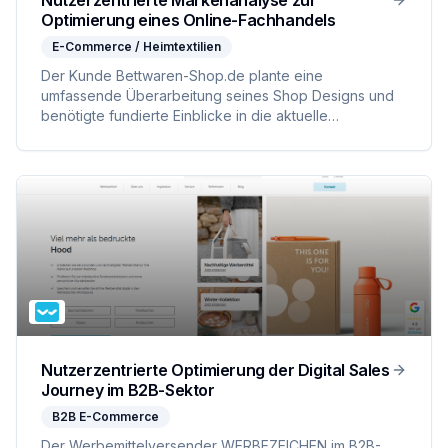
Nutzerzentrierte Markenanalyse zur
Optimierung eines Online-Fachhandels
E-Commerce / Heimtextilien
Der Kunde Bettwaren-Shop.de plante eine
umfassende Überarbeitung seines Shop Designs und
benötigte fundierte Einblicke in die aktuelle
Außenwirkung. Ziel war es, die Wahrnehmung von
Sortimentstiefe, Markenpositionierung und
Nutzerfreundlichkeit aus Sicht potenzieller Käufer zu
validieren.
Nutzerzentrierte Optimierung der Digital Sales
Journey im B2B-Sektor
B2B E-Commerce
Der Werbemittelversender WERBEZEICHEN im B2B-