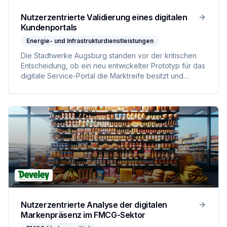
Nutzerzentrierte Validierung eines digitalen
Kundenportals
Energie- und Infrastrukturdienstleistungen
Die Stadtwerke Augsburg standen vor der kritischen
Entscheidung, ob ein neu entwickelter Prototyp für das
digitale Service-Portal die Marktreife besitzt und
weiterentwickelt werden soll. Die Kernherausforderung
bestand darin, potenzielle Reibungspunkte in der User
Journey zu identifizieren, um kostspielige
Fehlentwicklungen zu vermeiden und die Akzeptanz
bei der Zielgruppe sicherzustellen.
Nutzerzentrierte Analyse der digitalen
Markenpräsenz im FMCG-Sektor